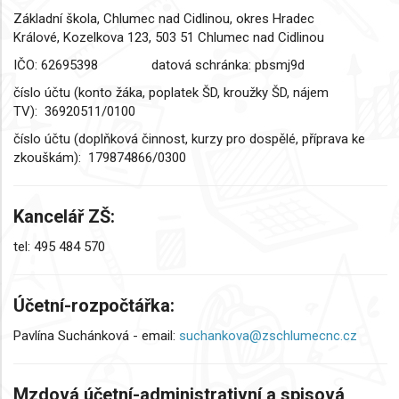
Základní škola, Chlumec nad Cidlinou, okres Hradec
Králové, Kozelkova 123, 503 51 Chlumec nad Cidlinou
IČO:
62695398
datová schránka:
pbsmj9d
číslo účtu (konto žáka, poplatek ŠD, kroužky ŠD, nájem
TV):
36920511/0100
číslo účtu (doplňková činnost, kurzy pro dospělé, příprava ke
zkouškám):
179874866/0300
Kancelář ZŠ:
tel: 495 484 570
Účetní-rozpočtářka:
Pavlína Suchánková - email:
suchankova@zschlumecnc.cz
Mzdová účetní-administrativní a spisová