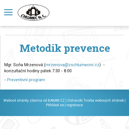
Metodik prevence
Mgr. Soňa Mrzenová (
mrzenova@zschlumecnc.cz
) -
konzultační hodiny pátek 7:30 - 8:00
-
Preventivní program
Webové stránky zdarma
od
BANAN.CZ
|
Ostravski Tvorba webových stránek
|
Přihlásit se
|
registrace