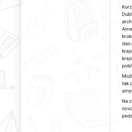
Kurz
Dubl
arch
Amer
krok
den 
kraj
kraj
pobř
Možn
tak 
smys
Na z
novo
peda