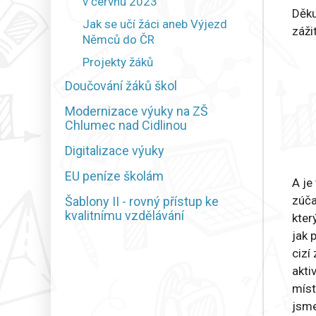
v červnu 2023
Děku
Jak se učí žáci aneb Výjezd
záži
Němců do ČR
Projekty žáků
Doučování žáků škol
Modernizace výuky na ZŠ
Chlumec nad Cidlinou
Digitalizace výuky
EU peníze školám
A je
zúča
Šablony II - rovný přístup ke
kvalitnímu vzdělávání
kter
jak 
cizí
akti
míst
jsme