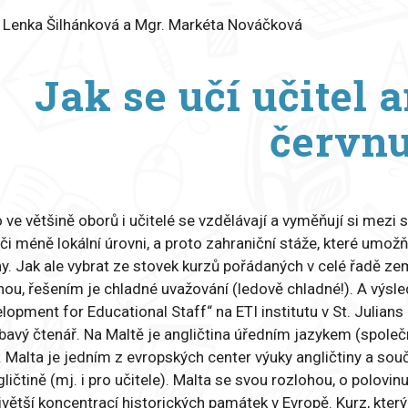
 Lenka Šilhánková a Mgr. Markéta Nováčková
Jak se učí učitel 
červn
 ve většině oborů i učitelé se vzdělávají a vyměňují si mezi
 či méně lokální úrovni, a proto zahraniční stáže, které u
ny. Jak ale vybrat ze stovek kurzů pořádaných v celé řadě z
nou, řešením je chladné uvažování (ledově chladné!). A výs
lopment for Educational Staff“ na ETI institutu v St. Julians
bavý čtenář. Na Maltě je angličtina úředním jazykem (spole
). Malta je jedním z evropských center výuky angličtiny a s
gličtině (mj. i pro učitele). Malta se svou rozlohou, o polovin
jvětší koncentrací historických památek v Evropě. Kurz, kte