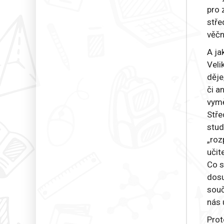
pro 
stře
věčn
A ja
Veli
děje
či a
vymě
Stře
stud
„roz
učit
Co s
dosu
souč
nás 
Prot