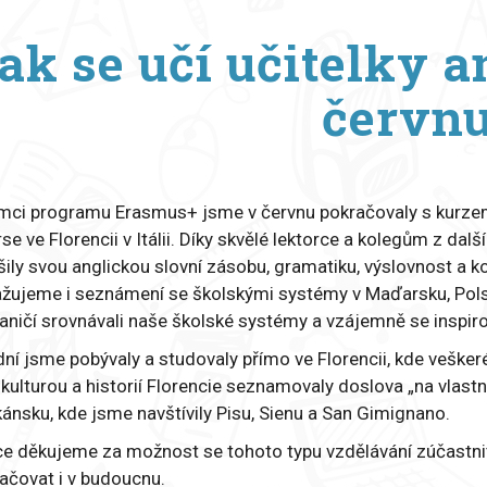
ak se učí učitelky a
červn
mci programu Erasmus+ jsme v červnu pokračovaly s kurzem
se ve Florencii v Itálii. Díky skvělé lektorce a kolegům z d
šily svou anglickou slovní zásobu, gramatiku, výslovnost a k
žujeme i seznámení se školskými systémy v Maďarsku, Polsku
aničí srovnávali naše školské systémy a vzájemně se inspiro
dní jsme pobývaly a studovaly přímo ve Florencii, kde veškeré 
 kulturou a historií Florencie seznamovaly doslova „na vlast
ánsku, kde jsme navštívily Pisu, Sienu a San Gimignano.
ce děkujeme za možnost se tohoto typu vzdělávání zúčastn
ačovat i v budoucnu.