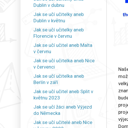
Dublin v dubnu
Jak se učí učitelky aneb
Dublin v květnu
Jak se učí učitelky aneb
Florencie v červnu
Jak se učí učitel aneb Malta
v červnu
Jak se učí učitelka aneb Nice
v červenci
Naše
Jak se učí učitelka aneb
možn
Berlín v září
velk
znam
Jak se učí učitel aneb Split v
květnu 2023
bude
proj
Jak se učí žáci aneb Výjezd
proj
do Německa
výje
Jak se učí učitelé aneb Nice
Dome