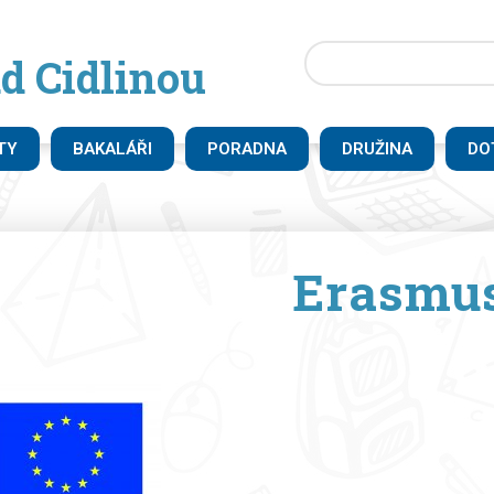
d Cidlinou
TY
BAKALÁŘI
PORADNA
DRUŽINA
DO
Erasmu