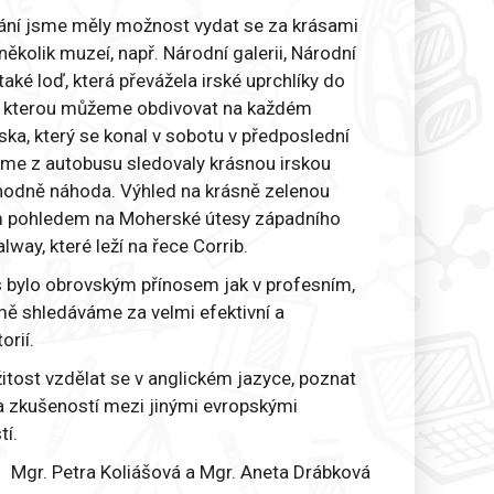
vání jsme měly možnost vydat se za krásami
ěkolik muzeí, např. Národní galerii, Národní
é loď, která převážela irské uprchlíky do
ry, kterou můžeme obdivovat na každém
ska, který se konal v sobotu v předposlední
sme z autobusu sledovaly krásnou irskou
rozhodně náhoda. Výhled na krásně zelenou
ným pohledem na Moherské útesy západního
way, které leží na řece Corrib.
 bylo obrovským přínosem jak v profesním,
emě shledáváme za velmi efektivní a
orií.
itost vzdělat se v anglickém jazyce, poznat
na zkušeností mezi jinými evropskými
tí.
Mgr. Petra Koliášová a Mgr. Aneta Drábková