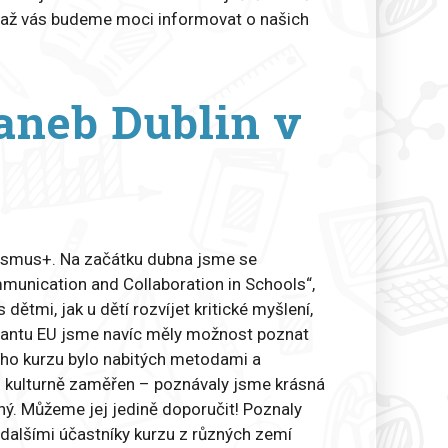
, až vás budeme moci informovat o našich
 aneb Dublin v
rasmus+. Na začátku dubna jsme se
ommunication and Collaboration in Schools“,
dětmi, jak u dětí rozvíjet kritické myšlení,
 grantu EU jsme navíc měly možnost poznat
nního kurzu bylo nabitých metodami a
yl kulturně zaměřen – poznávaly jsme krásná
sný. Můžeme jej jedině doporučit! Poznaly
 dalšími účastníky kurzu z různých zemí