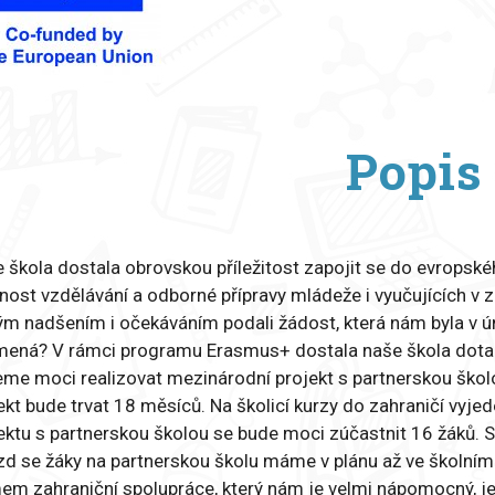
Popis
 škola dostala obrovskou příležitost zapojit se do evropsk
ost vzdělávání a odborné přípravy mládeže i vyučujících v 
ým nadšením i očekáváním podali žádost, která nám byla v ú
ená? V rámci programu Erasmus+ dostala naše škola dotaci
me moci realizovat mezinárodní projekt s partnerskou školo
ekt bude trvat 18 měsíců. Na školicí kurzy do zahraničí vyj
ektu s partnerskou školou se bude moci zúčastnit 16 žáků. S
zd se žáky na partnerskou školu máme v plánu až ve školn
m zahraniční spolupráce, který nám je velmi nápomocný, jeli