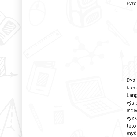
Evro
Dva 
kter
Lang
výsl
indi
vyzk
této
myšl