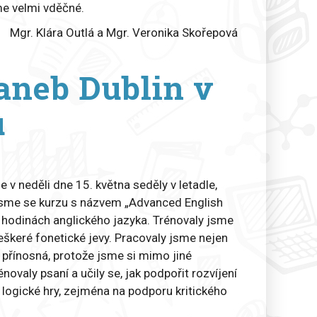
me velmi vděčné.
Mgr. Klára Outlá a Mgr. Veronika Skořepová
 aneb Dublin v
u
v neděli dne 15. května seděly v letadle,
y jsme se kurzu s názvem „Advanced English
i hodinách anglického jazyka. Trénovaly jsme
 veškeré fonetické jevy. Pracovaly jsme nejen
i přínosná, protože jsme si mimo jiné
valy psaní a učily se, jak podpořit rozvíjení
 logické hry, zejména na podporu kritického