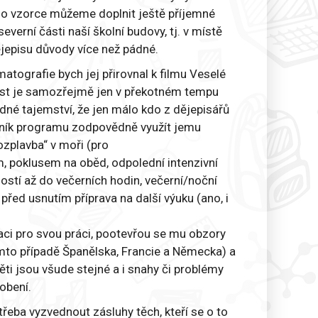
 Do vzorce můžeme doplnit ještě příjemné
erní části naší školní budovy, tj. v místě
dějepisu důvody více než pádné.
atografie bych jej přirovnal k filmu Veselé
ost je samozřejmě jen v překotném tempu
dné tajemství, že jen málo kdo z dějepisářů
stník programu zodpovědně využít jemu
ozplavba“ v moři (pro
, poklusem na oběd, odpolední intenzivní
ostí až do večerních hodin, večerní/noční
řed usnutím příprava na další výuku (ano, i
aci pro svou práci, pootevřou se mu obzory
omto případě Španělska, Francie a Německa) a
ti jsou všude stejné a i snahy či problémy
obení.
třeba vyzvednout zásluhy těch, kteří se o to