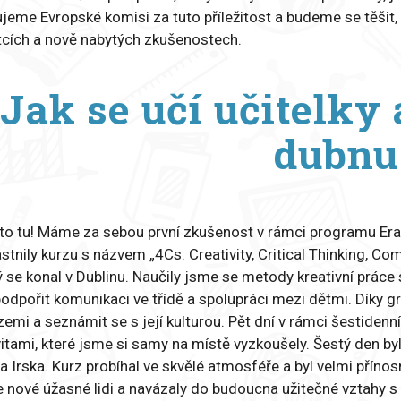
jeme Evropské komisi za tuto příležitost a budeme se těšit
tcích a nově nabytých zkušenostech.
Jak se učí učitelky
dubnu
 to tu! Máme za sebou první zkušenost v rámci programu E
stnily kurzu s názvem „4Cs: Creativity, Critical Thinking, C
ý se konal v Dublinu. Naučily jsme se metody kreativní práce s 
podpořit komunikaci ve třídě a spolupráci mezi dětmi. Díky
 zemi a seznámit se s její kulturou. Pět dní v rámci šestide
vitami, které jsme si samy na místě vyzkoušely. Šestý den b
a Irska. Kurz probíhal ve skvělé atmosféře a byl velmi příno
 nové úžasné lidi a navázaly do budoucna užitečné vztahy s