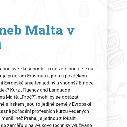
aneb Malta v
u
 sebou své zkušenosti. To se většinou děje na
možňuje program Erasmus+, jsou s povděkem
emí Evropské unie ten jediný a vhodný? Emoce
ledek? Kurz „Fluency and Language
 na Maltě. „Proč?“, mohl by se dotázat
čně s Irskem jsou to jediné země v Evropské
oučasně pořádání profesních kurzů vedených
u menší než Praha, je jednou z lokalit
rý se zaměřuje na výukové techniky využívané