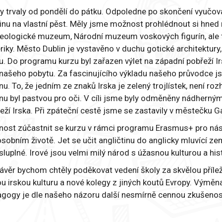
y trvaly od pondělí do pátku. Odpoledne po skončení vyučo
inu na vlastní pěst. Měly jsme možnost prohlédnout si hned n
eologické muzeum, Národní muzeum voskových figurín, ale tak
iky. Město Dublin je vystavěno v duchu gotické architektu
u. Do programu kurzu byl zařazen výlet na západní pobřeží Ir
našeho pobytu. Za fascinujícího výkladu našeho průvodce j
inu. To, že jedním ze znaků Irska je zelený trojlístek, není 
inu byl pastvou pro oči. V cíli jsme byly odměněny nádher
eží Irska. Při zpáteční cestě jsme se zastavily v městečku Gal
ost zúčastnit se kurzu v rámci programu Erasmus+ pro nás
osobním životě. Jet se učit angličtinu do anglicky mluvící z
luplné. Irové jsou velmi milý národ s úžasnou kulturou a hist
ávěr bychom chtěly poděkovat vedení školy za skvělou přílež
u irskou kulturu a nové kolegy z jiných koutů Evropy. Výmě
gogy je dle našeho názoru další nesmírně cennou zkušenos