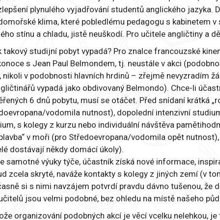
zlepšení plynulého vyjadřování studentů anglického jazyka.
domořské klima, které pobledlému pedagogu s kabinetem v sev
ého stínu a chladu, jistě neuškodí. Pro učitele angličtiny a 
k takový studijní pobyt vypadá? Pro znalce francouzské kinem
konoce s Jean Paul Belmondem, tj. neustále v akci (podobn
, nikoli v podobnosti hlavních hrdinů – zřejmě nevyzradím žá
ngličtinářů vypadá jako obdivovaný Belmondo). Chce-li úča
řených 6 dnů pobytu, musí se otáčet. Před snídaní krátká „r
doevropana/vodomila nutnost), dopolední intenzivní studium
ium, s kolegy z kurzu nebo individuální návštěva pamětihodn
plavba“ v moři (pro Středoevropana/vodomila opět nutnost), p
elé dostávají někdy domácí úkoly).
e samotné výuky týče, účastník získá nové informace, inspir
d zcela skryté, naváže kontakty s kolegy z jiných zemí (v t
asně si s nimi navzájem potvrdí pravdu dávno tušenou, že dě
učitelů jsou velmi podobné, bez ohledu na místě našeho půd
ože organizování podobných akcí je věcí vcelku nelehkou, je 