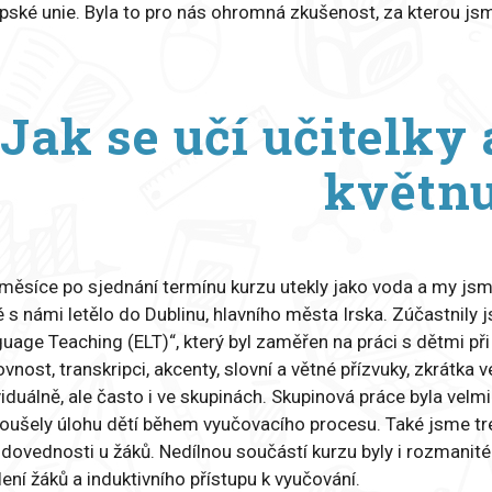
pské unie. Byla to pro nás ohromná zkušenost, za kterou js
Jak se učí učitelky
květn
měsíce po sjednání termínu kurzu utekly jako voda a my jsme 
é s námi letělo do Dublinu, hlavního města Irska. Zúčastnil
uage Teaching (ELT)“, který byl zaměřen na práci s dětmi př
ovnost, transkripci, akcenty, slovní a větné přízvuky, zkrátka
viduálně, ale často i ve skupinách. Skupinová práce byla velm
oušely úlohu dětí během vyučovacího procesu. Také jsme tréno
 dovednosti u žáků. Nedílnou součástí kurzu byly i rozmanité
ení žáků a induktivního přístupu k vyučování.