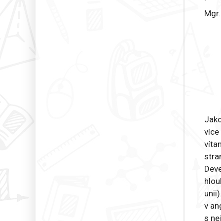
Mgr.
Jako
více
víta
stra
Deve
hlou
unii
v an
s ne