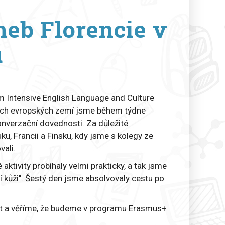
neb Florencie v
u
 Intensive English Language and Culture
alších evropských zemí jsme během týdne
onverzační dovednosti. Za důležité
, Francii a Finsku, kdy jsme s kolegy ze
vali.
aktivity probíhaly velmi prakticky, a tak jsme
ní kůži". Šestý den jsme absolvovaly cestu po
it a věříme, že budeme v programu Erasmus+