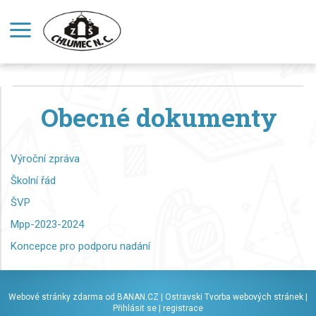
Obecné dokumenty
Výroční zpráva
Školní řád
ŠVP
Mpp-2023-2024
Koncepce pro podporu nadání
Webové stránky zdarma
od
BANAN.CZ
|
Ostravski Tvorba webových stránek
|
Přihlásit se
|
registrace