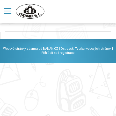
Webové stránky zdarma
od
BANAN.CZ
|
Ostravski Tvorba webových stránek
|
Přihlásit se
|
registrace