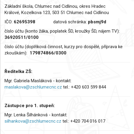
Základní škola, Chlumec nad Cidlinou, okres Hradec
Králové, Kozelkova 123, 503 51 Chlumec nad Cidlinou
IČO:
62695398
datová schránka:
pbsmj9d
číslo účtu (konto žáka, poplatek ŠD, kroužky ŠD, nájem TV):
36920511/0100
číslo účtu (doplňková činnost, kurzy pro dospělé, příprava ke
zkouškám):
179874866/0300
Ředitelka ZŠ:
Mgr. Gabriela Masláková - kontakt:
maslakova@zschlumecnc.cz
tel.: +420 603 599 844
Zástupce pro 1. stupeň:
Mgr. Lenka Šilhánková - kontakt:
silhankova@zschlumecnc.cz
tel.: +420 704 016 017