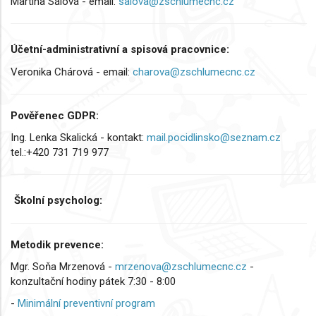
Martina Sálová - email:
salova@zschlumecnc.cz
Účetní-administrativní a spisová pracovnice:
Veronika Chárová - email:
charova@zschlumecnc.cz
Pověřenec GDPR:
Ing. Lenka Skalická - kontakt:
mail.pocidlinsko@seznam.cz
tel.:+420 731 719 977
Školní psycholog:
Metodik prevence:
Mgr. Soňa Mrzenová -
mrzenova@zschlumecnc.cz
-
konzultační hodiny pátek 7:30 - 8:00
-
Minimální preventivní program