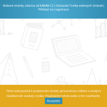
Webové stránky zdarma
od
BANAN.CZ
|
Ostravski Tvorba webových stránek
|
Přihlásit se
|
registrace
Tento web používá k poskytování služeb, personalizaci reklam a analýze
návštěvnosti soubory cookie. Používáním tohoto webu s tím souhlasíte.
Rozumím