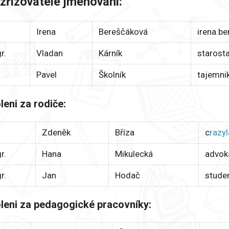
zřizovatele jmenováni:
Irena
Bereščáková
irena.b
r.
Vladan
Kárník
starost
Pavel
Školník
tajemni
leni za rodiče:
Zdeněk
Bříza
c
razy
r.
Hana
Mikulecká
advok
r.
Jan
Hodač
stude
leni za pedagogické pracovníky: