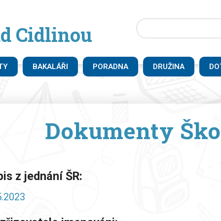
d Cidlinou
TY
BAKALÁŘI
PORADNA
DRUŽINA
DO
Dokumenty Ško
is z jednání ŠR:
5.2023