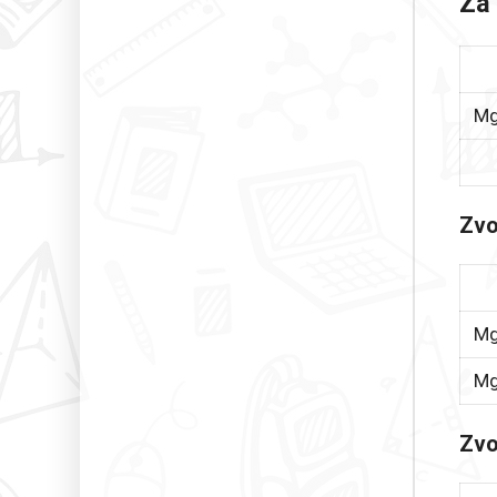
Za 
Mg
Zvo
Mg
Mg
Zvo