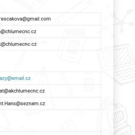
erescakova@gmail.com
a@chlumecnc.cz
k@chlumecnc.cz
lazy@email.cz
at@akchlumecnc.cz
nt.Hans@seznam.cz